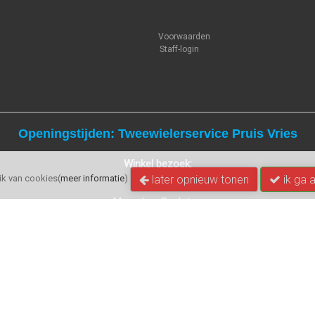
Voorwaarden
Staff-login
Openingstijden: Tweewielerservice Pruis Vries
Winkel bezoek:
later opnieuw tonen
ik ga 
k van cookies(
meer informatie
)
Maandag: Gesloten
Dinsdag t/m Vrijdag: 9:00 - 17:00 uur
Zaterdag
:
Gesloten