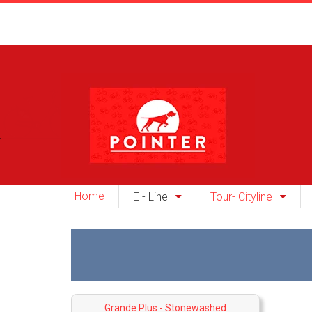
Home
E - Line
Tour- Cityline
Grande Plus - Stonewashed