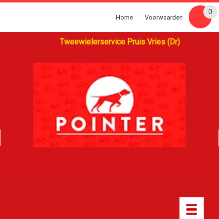
0
Home
Voorwaarden
Tweewielerservice Pruis Vries (Dr)
Toggle
navigatio