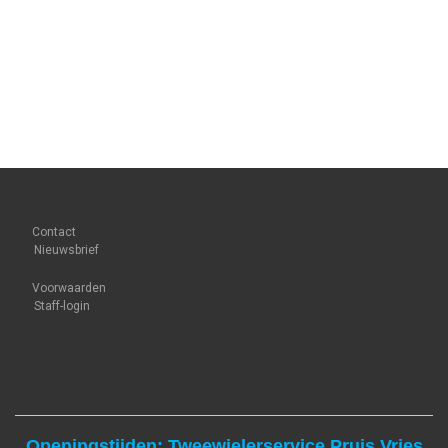
Contact
Nieuwsbrief
Voorwaarden
Staff-login
Openingstijden: Tweewielerservice Pruis Vries